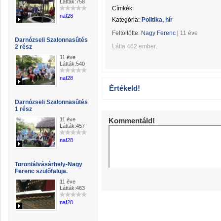
Látták:758
Címkék:
naf28
Kategória:
Politika, hír
Feltöltötte:
Nagy Ferenc
|
11 éve
Darnózseli Szalonnasûtés
Látta 462 ember.
2 rész
11 éve
Látták:540
naf28
Értékeld!
Darnózseli Szalonnasûtés
1 rész
11 éve
Kommentáld!
Látták:457
naf28
Torontálvásárhely-Nagy
Ferenc szülőfaluja.
11 éve
Látták:463
naf28