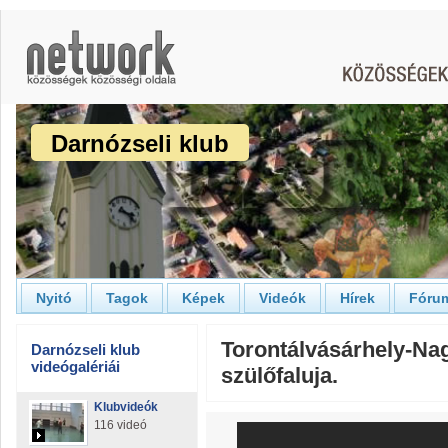
Darnózseli klub
Nyitó
Tagok
Képek
Videók
Hírek
Fóru
Torontálvásárhely-Na
Darnózseli klub
videógalériái
szülőfaluja.
Klubvideók
116 videó