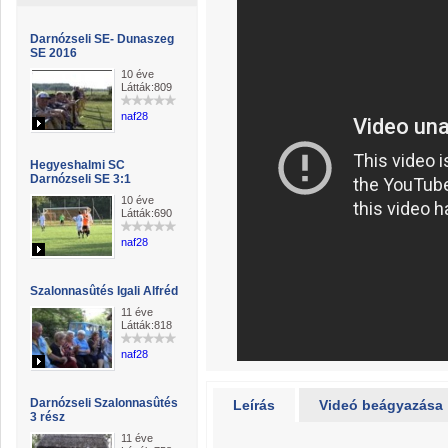
Darnózseli SE- Dunaszeg
SE 2016
10 éve
Látták:809
naf28
Hegyeshalmi SC
Darnózseli SE 3:1
10 éve
Látták:690
naf28
Szalonnasûtés Igali Alfréd
11 éve
Látták:818
naf28
Darnózseli Szalonnasûtés
Leírás
Videó beágyazása
3 rész
11 éve