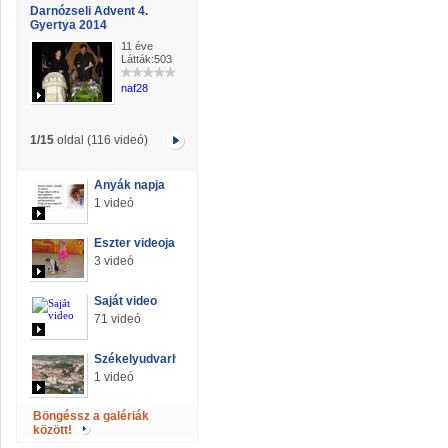
Darnózseli Advent 4.
Gyertya 2014
11 éve
Látták:503
naf28
1/15
oldal (116 videó)
Anyák napja
1 videó
Eszter videoja
3 videó
Saját video
71 videó
Székelyudvarhely
1 videó
Böngéssz a galériák
között!