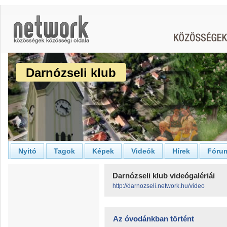
Darnózseli klub
Nyitó
Tagok
Képek
Videók
Hírek
Fóru
Darnózseli klub videógalériái
http://darnozseli.network.hu/video
Az óvodánkban történt