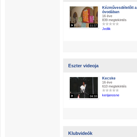
Kézművesdélelőtt a
óvodában
16 éve
839 megtekintés
11:57
Jedlik
Eszter videoja
Kecske
16 éve
610 megtekintés
kerijanosne
04:10
Klubvideók