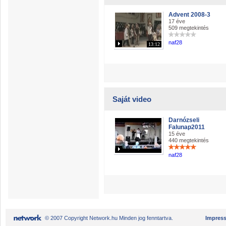
Advent 2008-3
17 éve
509 megtekintés
naf28
13:12
Saját video
Darnózseli
Falunap2011
15 éve
440 megtekintés
naf28
© 2007 Copyright Network.hu Minden jog fenntartva.
Impres