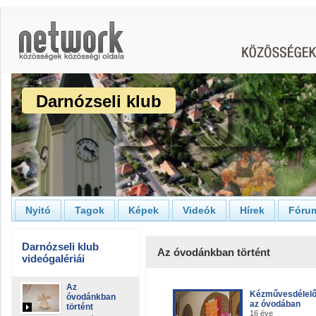
Darnózseli klub
Nyitó
Tagok
Képek
Videók
Hírek
Fóru
Darnózseli klub
Az óvodánkban történt
videógalériái
Az
Kézművesdélelő
óvodánkban
az óvodában
történt
16 éve