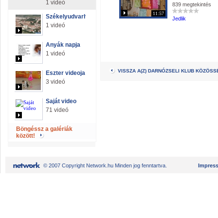
1 videó
839 megtekintés
11:57
Székelyudvarhely
Jedlik
1 videó
Anyák napja
1 videó
VISSZA A(Z) DARNÓZSELI KLUB KÖZÖS
Eszter videoja
3 videó
Saját video
71 videó
Böngéssz a galériák
között!
© 2007 Copyright Network.hu Minden jog fenntartva.
Impres