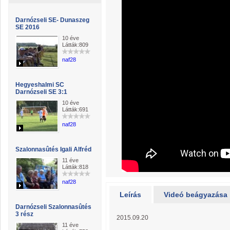
Darnózseli SE- Dunaszeg
SE 2016
10 éve
Látták:809
naf28
Hegyeshalmi SC
Darnózseli SE 3:1
10 éve
Látták:691
naf28
Szalonnasûtés Igali Alfréd
11 éve
Látták:818
naf28
Leírás
Videó beágyazása
Darnózseli Szalonnasûtés
3 rész
2015.09.20
11 éve