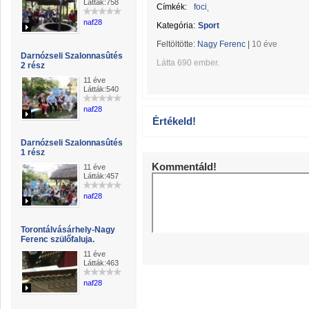
Látták:758
Címkék:
foci
naf28
Kategória:
Sport
Feltöltötte:
Nagy Ferenc
|
10 éve
Darnózseli Szalonnasûtés
Látta 690 ember.
2 rész
11 éve
Látták:540
naf28
Értékeld!
Darnózseli Szalonnasûtés
1 rész
Kommentáld!
11 éve
Látták:457
naf28
Torontálvásárhely-Nagy
Ferenc szülőfaluja.
11 éve
Látták:463
naf28