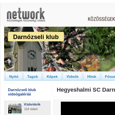
Darnózseli klub
Nyitó
Tagok
Képek
Videók
Hírek
Fóru
Hegyeshalmi SC Darnó
Darnózseli klub
videógalériái
Klubvideók
116 videó