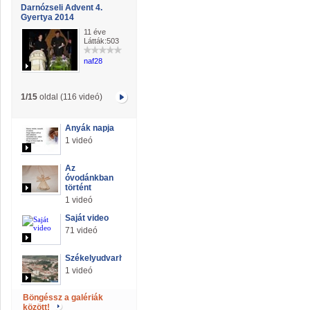
Darnózseli Advent 4.
Gyertya 2014
11 éve
Látták:503
naf28
1/15
oldal (116 videó)
Anyák napja
1 videó
Az
óvodánkban
történt
1 videó
Saját video
71 videó
Székelyudvarhely
1 videó
Böngéssz a galériák
között!