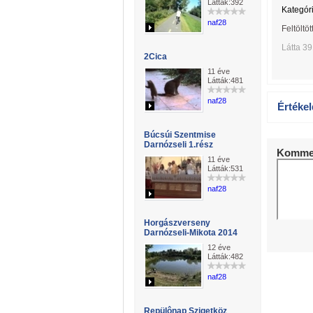
Látták:392
Kategóri
naf28
Feltöltöt
Látta 3
2Cica
11 éve
Látták:481
naf28
Értékel
Búcsúi Szentmise
Darnózseli 1.rész
Kommen
11 éve
Látták:531
naf28
Horgászverseny
Darnózseli-Mikota 2014
12 éve
Látták:482
naf28
Repülônap Szigetköz