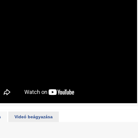
s
Videó beágyazása