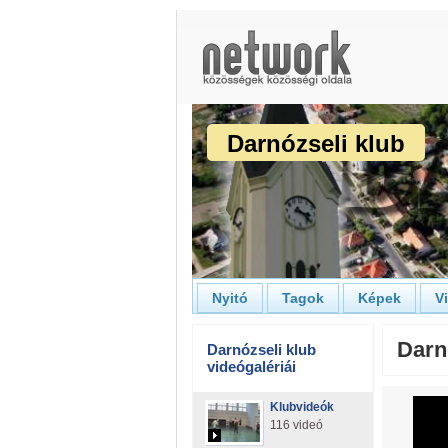
Darnózseli klub
Nyitó
Tagok
Képek
V
Darn
Darnózseli klub
videógalériái
Klubvideók
116 videó