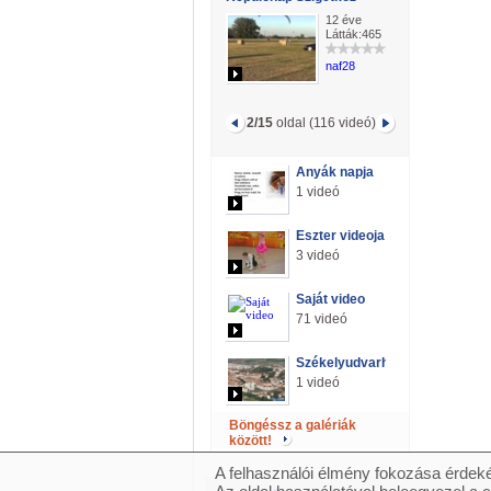
12 éve
Látták:465
naf28
2/15
oldal (116 videó)
Anyák napja
1 videó
Eszter videoja
3 videó
Saját video
71 videó
Székelyudvarhely
1 videó
Böngéssz a galériák
között!
A felhasználói élmény fokozása érdeké