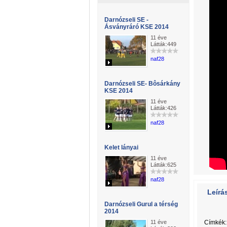
Darnózseli SE -
Ásványráró KSE 2014
11 éve
Látták:449
naf28
Darnózseli SE- Bôsárkány
KSE 2014
11 éve
Látták:426
naf28
Kelet lányai
11 éve
Látták:625
naf28
Leírá
Darnózseli Gurul a térség
2014
11 éve
Címkék: