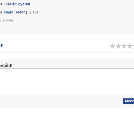
a:
Család, gyerek
te:
Nagy Ferenc
|
11 éve
91 ember.
d!
táld!