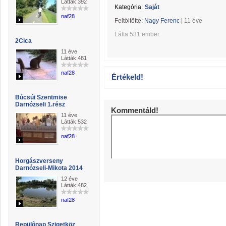
Látták:392
Kategória:
Saját
naf28
Feltöltötte:
Nagy Ferenc
|
11 éve
Látta 531 ember.
2Cica
11 éve
Látták:481
naf28
Értékeld!
Búcsúi Szentmise
Darnózseli 1.rész
Kommentáld!
11 éve
Látták:532
naf28
Horgászverseny
Darnózseli-Mikota 2014
12 éve
Látták:482
naf28
Repülônap Szigetköz