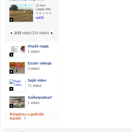
12 éve
Látták:465
naf28
2/15
oldal (116 videó)
Anyák napja
1 videó
Eszter videoja
3 videó
Saját video
71 videó
Székelyudvarhely
1 videó
Böngéssz a galériák
között!