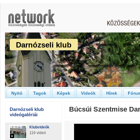
Darnózseli klub
Nyitó
Tagok
Képek
Videók
Hírek
Fóru
Búcsúi Szentmise Dar
Darnózseli klub
videógalériái
Klubvideók
116 videó