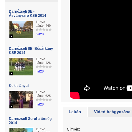
Darnózseli SE -
Ásványráró KSE 2014
11 éve
Látták:449
naf28
Darnózseli SE- Bôsárkány
KSE 2014
11 éve
Látták:426
naf28
Kelet lányai
11 éve
Látták:625
naf28
Leírás
Videó beágyazása
Darnózseli Gurul a térség
2014
11 éve
Címkék: