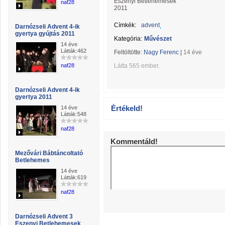
Eszenyi Betlehemesek
naf28
2011
Címkék:
advent
Darnózseli Advent 4-ik
gyertya gyújtás 2011
Kategória:
Művészet
14 éve
Látták:462
Feltöltötte:
Nagy Ferenc
|
14 éve
naf28
Látta 565 ember.
Darnózseli Advent 4-ik
gyertya 2011
Értékeld!
14 éve
Látták:548
naf28
Kommentáld!
Mezővári Bábtáncoltató
Betlehemes
14 éve
Látták:619
naf28
Darnózseli Advent 3
Eszenyi Betlehemesek