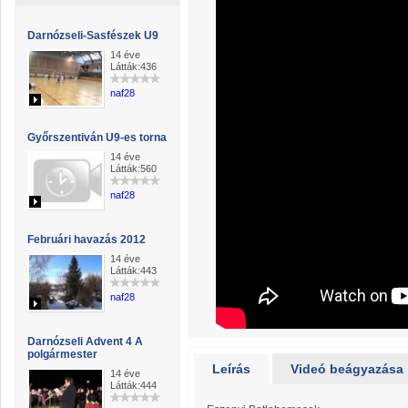
Darnózseli-Sasfészek U9
14 éve
Látták:436
naf28
Győrszentiván U9-es torna
14 éve
Látták:560
naf28
Februári havazás 2012
14 éve
Látták:443
naf28
Darnózseli Advent 4 A
polgármester
Leírás
Videó beágyazása
14 éve
Látták:444