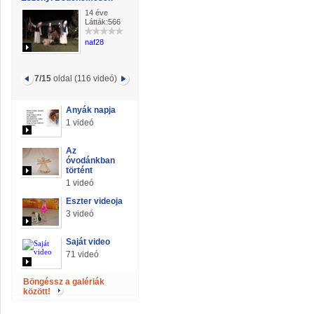
14 éve
Látták:566
naf28
7/15
oldal (116 videó)
Anyák napja
1 videó
Az
óvodánkban
történt
1 videó
Eszter videoja
3 videó
Saját video
71 videó
Böngéssz a galériák
között!