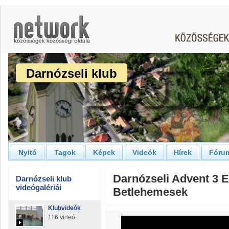
Darnózseli klub
Nyitó
Tagok
Képek
Videók
Hírek
Fóru
Darnózseli Advent 3 
Darnózseli klub
videógalériái
Betlehemesek
Klubvideók
116 videó