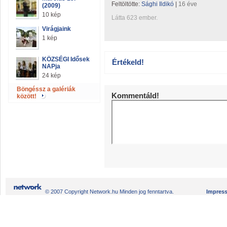
Feltöltötte:
Sághi Ildikó
|
16 éve
(2009)
10 kép
Látta 623 ember.
Virágjaink
1 kép
KÖZSÉGI Idősek
Értékeld!
NAPja
24 kép
Böngéssz a galériák
Kommentáld!
között!
© 2007 Copyright Network.hu Minden jog fenntartva.
Impres