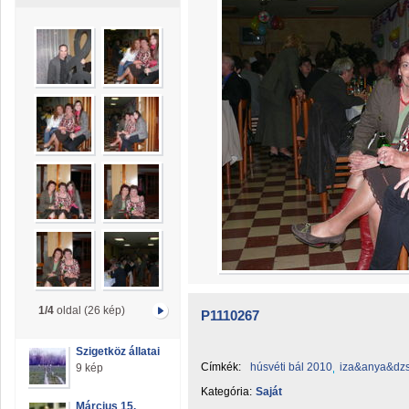
1/4
oldal (26 kép)
P1110267
Szigetköz állatai
Címkék:
húsvéti bál 2010
iza&anya&dzs
9 kép
Kategória:
Saját
Március 15.