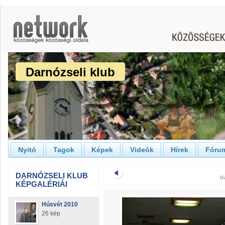
Darnózseli klub
Nyitó
Tagok
Képek
Videók
Hírek
Fóru
DARNÓZSELI KLUB
Di
KÉPGALÉRIÁI
Húsvét 2010
26 kép