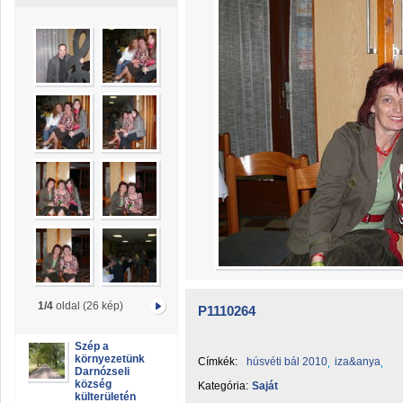
1/4
oldal (26 kép)
P1110264
Szép a
környezetünk
Címkék:
húsvéti bál 2010
iza&anya
Darnózseli
község
Kategória:
Saját
külterületén