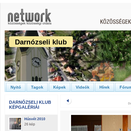
Darnózseli klub
Nyitó
Tagok
Képek
Videók
Hírek
Fóru
DARNÓZSELI KLUB
Di
KÉPGALÉRIÁI
Húsvét 2010
26 kép