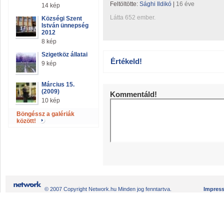
Feltöltötte:
Sághi Ildikó
|
16 éve
14 kép
Látta 652 ember.
Községi Szent
István ünnepség
2012
8 kép
Szigetköz állatai
Értékeld!
9 kép
Március 15.
(2009)
Kommentáld!
10 kép
Böngéssz a galériák
között!
© 2007 Copyright Network.hu Minden jog fenntartva.
Impres