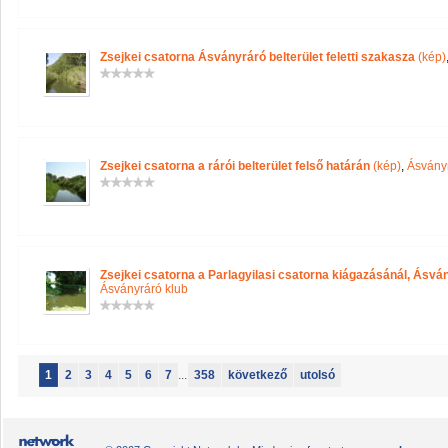
Zsejkei csatorna Ásványráró belterület feletti szakasza
(kép)
Zsejkei csatorna a rárói belterület felső határán
(kép)
,
Ásvány
Zsejkei csatorna a Parlagyilasi csatorna kiágazásánál, Ásvá
Ásványráró klub
1
2
3
4
5
6
7
...
358
következő
utolsó