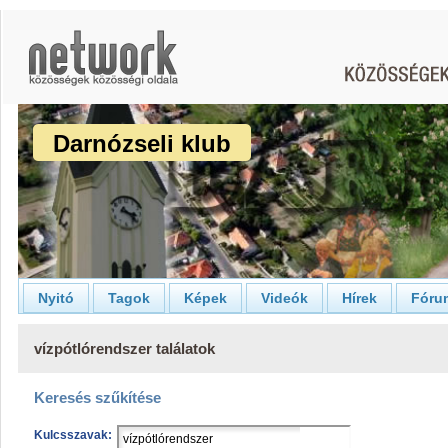
Darnózseli klub
Nyitó
Tagok
Képek
Videók
Hírek
Fóru
vízpótlórendszer találatok
Keresés szűkítése
Kulcsszavak: