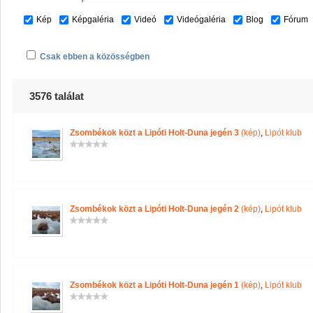
Kép
Képgaléria
Videó
Videógaléria
Blog
Fórum
Csak ebben a közösségben
3576 találat
Zsombékok közt a Lipóti Holt-Duna jegén 3
(kép)
,
Lipót klub
Zsombékok közt a Lipóti Holt-Duna jegén 2
(kép)
,
Lipót klub
Zsombékok közt a Lipóti Holt-Duna jegén 1
(kép)
,
Lipót klub