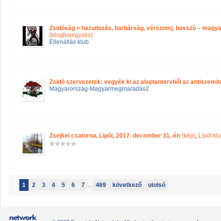
Zsidóság = hazudozás, barbárság, vérszomj, bosszú – magya
(blogbejegyzés)
Ellenállás klub
Zsidó szervezetek: vegyék ki az alaptantervből az antiszemita í
Magyarország-Magyarmegmaradás2
Zsejkei csatorna, Lipót, 2017. december 31.-én
(kép)
,
Lipót kl
1
2
3
4
5
6
7
...
469
következő
utolsó