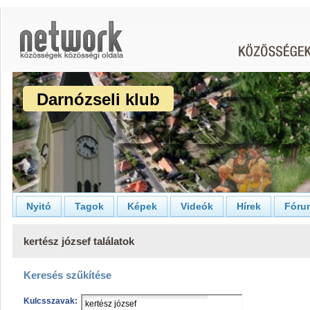
Darnózseli klub
Nyitó
Tagok
Képek
Videók
Hírek
Fóru
kertész józsef találatok
Keresés szűkítése
Kulcsszavak: