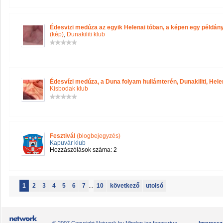
Édesvizi medúza az egyik Helenai tóban, a képen egy példány 
(kép)
,
Dunakiliti klub
Édesvízi medúza, a Duna folyam hullámterén, Dunakiliti, Hele
Kisbodak klub
Fesztivál
(blogbejegyzés)
Kapuvár klub
Hozzászólások száma: 2
1
2
3
4
5
6
7
...
10
következő
utolsó