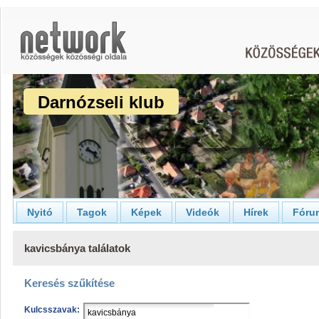
Darnózseli klub
Nyitó
Tagok
Képek
Videók
Hírek
Fóru
kavicsbánya találatok
Keresés szűkítése
Kulcsszavak: