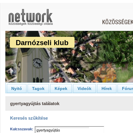
Darnózseli klub
Nyitó
Tagok
Képek
Videók
Hírek
Fóru
gyertyagyújtás találatok
Keresés szűkítése
Kulcsszavak: