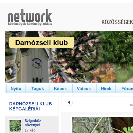
Darnózseli klub
Nyitó
Tagok
Képek
Videók
Hírek
Fóru
DARNÓZSELI KLUB
Di
KÉPGALÉRIÁI
Szigetköz
növényei
17 kép