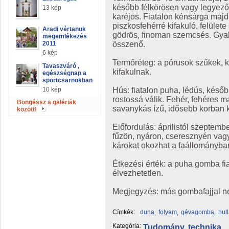
később félkörösen vagy legyező
13 kép
karéjos. Fiatalon kénsárga majd
piszkosfehérré kifakuló, felüle
Aradi vértanuk
gödrös, finoman szemcsés. Gyak
megemlékezés
összenő.
2011
6 kép
Termőréteg: a pórusok szűkek, 
Tavaszváró ,
kifakulnak.
egészségnap a
sportcsarnokban
Hús: fiatalon puha, lédús, késő
10 kép
rostossá válik. Fehér, fehéres m
Böngéssz a galériák
savanykás ízű, idősebb korban 
között!
Előfordulás: áprilistól szeptembe
fűzön, nyáron, cseresznyén vagy
károkat okozhat a faállományba
Étkezési érték: a puha gomba fi
élvezhetetlen.
Megjegyzés: más gombafajjal n
Címkék:
duna
folyam
gévagomba
hul
Kategória:
Tudomány, technika