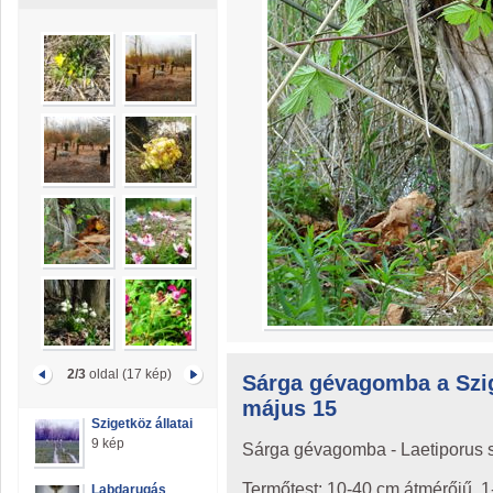
2/3
oldal (17 kép)
Sárga gévagomba a Szig
május 15
Szigetköz állatai
9 kép
Sárga gévagomba - Laetiporus 
Termőtest: 10-40 cm átmérőjű, 
Labdarugás