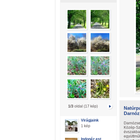
1/3
oldal (17 kép)
Natúrpa
Darnózs
Virágjaink
Darnózsel
1 kép
Közép-Szi
évszakban
együttműk
Indonéz est