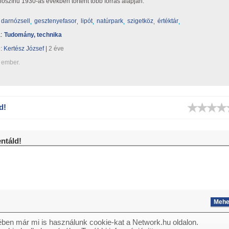
alószínű 1930-as években történt több forrás alapján.
darnózsell
gesztenyefasor
lipót
natúrpark
szigetköz
értéktár
:
Tudomány, technika
e:
Kertész József
|
2 éve
 ember.
d!
táld!
ben már mi is használunk cookie-kat a Network.hu oldalon.