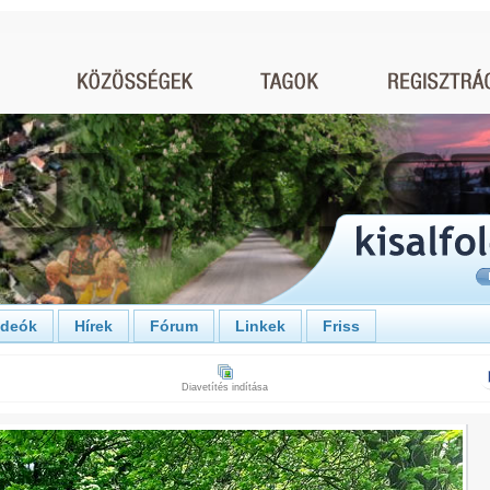
ideók
Hírek
Fórum
Linkek
Friss
Diavetítés indítása