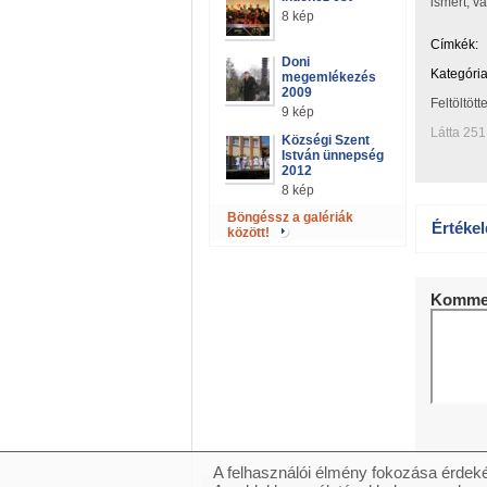
ismert, v
8 kép
Címkék:
Doni
Kategória
megemlékezés
2009
Feltöltött
9 kép
Látta 251
Községi Szent
István ünnepség
2012
8 kép
Böngéssz a galériák
Értékel
között!
Kommen
A felhasználói élmény fokozása érdeké