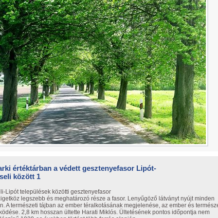
rki értéktárban a védett gesztenyefasor Lipót-
eli között 1
i-Lipót települések közötti gesztenyefasor
getköz legszebb és meghatározó része a fasor. Lenyűgöző látványt nyújt minden
. A természeti tájban az ember téralkotásának megjelenése, az ember és termész
ödése. 2,8 km hosszan ültette Harati Miklós. Ültetésének pontos időpontja nem