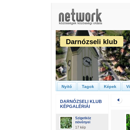
Darnózseli klub
Nyitó
Tagok
Képek
V
DARNÓZSELI KLUB
KÉPGALÉRIÁI
Szigetköz
növényei
17 kép