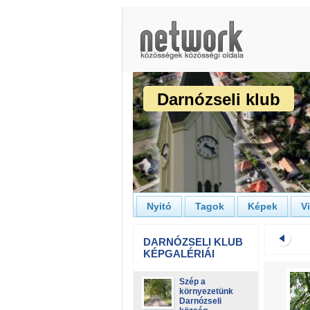
Darnózseli klub
Nyitó
Tagok
Képek
V
DARNÓZSELI KLUB
KÉPGALÉRIÁI
Szép a
környezetünk
Darnózseli