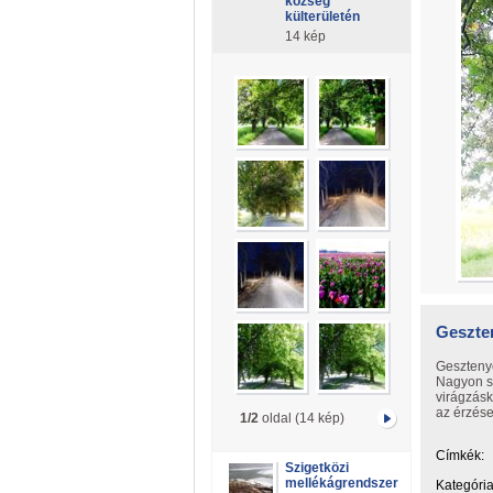
község
külterületén
14 kép
Geszten
Geszteny
Nagyon sz
virágzásk
az érzés
1/2
oldal (14 kép)
Címkék:
Szigetközi
mellékágrendszer
Kategória