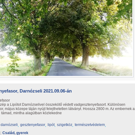
yefasor, Darnózseli 2021.09.06-án
efasor
ép a Lipótot Darnózselivel összekötő védett vadgesztenyefasort. Különösen
or, május közepe táján nyújt felejthetetlen látványt. Hossza 2800 m. Az embernek a
e támad, mintha alagútban közlekedne
darnózseli
gesztenyefasor
lipót
szigetköz
természetvédelem
:
Család, gyerek