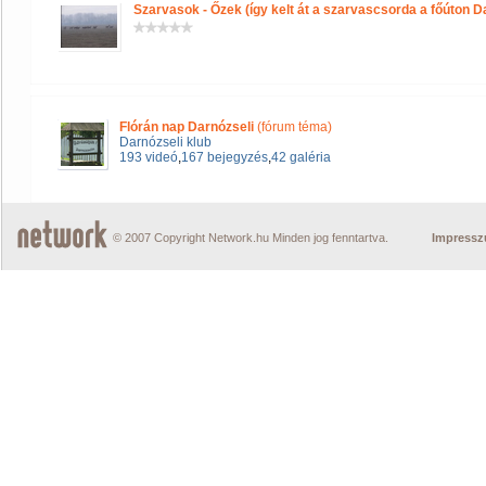
Szarvasok - Őzek (így kelt át a szarvascsorda a főúton D
Flórán nap Darnózseli
(fórum téma)
Darnózseli klub
193 videó
,
167 bejegyzés
,
42 galéria
© 2007 Copyright Network.hu Minden jog fenntartva.
Impress