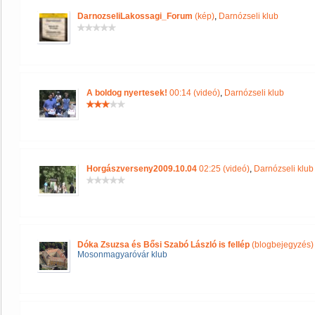
DarnozseliLakossagi_Forum
(kép)
,
Darnózseli klub
A boldog nyertesek!
00:14 (videó)
,
Darnózseli klub
Horgászverseny2009.10.04
02:25 (videó)
,
Darnózseli klub
Dóka Zsuzsa és Bősi Szabó László is fellép
(blogbejegyzés)
Mosonmagyaróvár klub