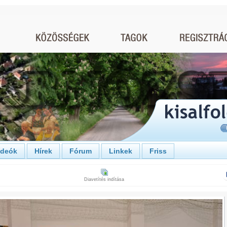
ideók
Hírek
Fórum
Linkek
Friss
Diavetítés indítása