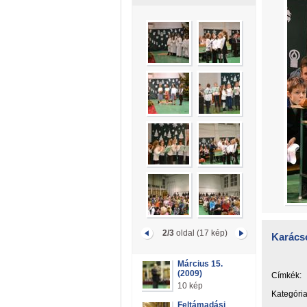
2/3
oldal (17 kép)
Karács
Március 15.
(2009)
Címkék:
10 kép
Kategória
Feltámadási