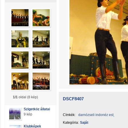
1/1
oldal (8 kép)
DSCF8407
Szigetköz állatai
9 kép
Címkék:
darnózseli indonéz est
Kategória:
Saját
Klubképek