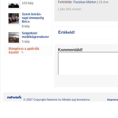
Feltöltötte:
Fazekas Márton
|
16 éve
103 kép
Látta 695 ember.
Szent István-
napi ünnepség
Bécs
8 kép
Értékeld!
Szigetközi
mellékágrendszer
5 kép
Böngéssz a galériák
Kommentáld!
között!
© 2007 Copyright Network.hu Minden jog fenntartva.
Impres