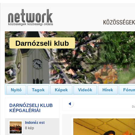
Darnózseli klub
Nyitó
Tagok
Képek
Videók
Hírek
Fóru
DARNÓZSELI KLUB
Di
KÉPGALÉRIÁI
Indonéz est
8 kép