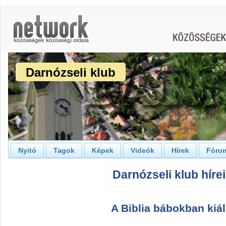
Darnózseli klub
Nyitó
Tagok
Képek
Videók
Hírek
Fóru
Darnózseli klub hírei
A Biblia bábokban kiál