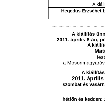
A kiál
Hegedűs Erzsébet 
………………………………………
A kiállítás ü
2011. április 8-án, p
A kiállí
Mat
fes
a Mosonmagyaróvári
A kiállítá
2011. április 
szombat és vasárna
hétfőn és kedden: 1