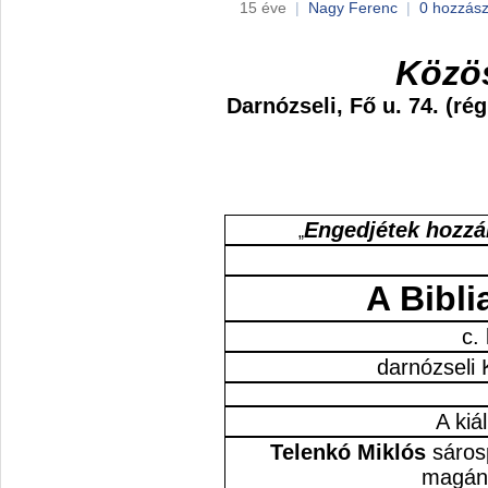
15 éve
|
Nagy Ferenc
|
0 hozzász
K
özö
Darnózseli, Fő u. 74. (rég
Engedjétek hozzá
„
A Bibl
c. 
darnózseli
A kiá
Telenkó Miklós
sárosp
magán