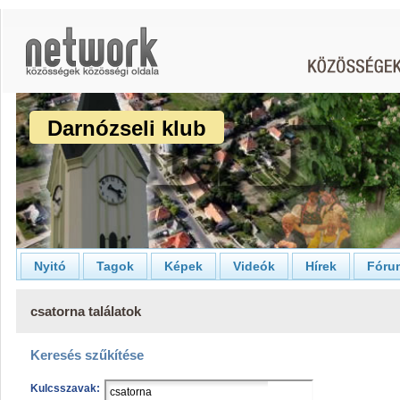
Darnózseli klub
Nyitó
Tagok
Képek
Videók
Hírek
Fóru
csatorna találatok
Keresés szűkítése
Kulcsszavak: