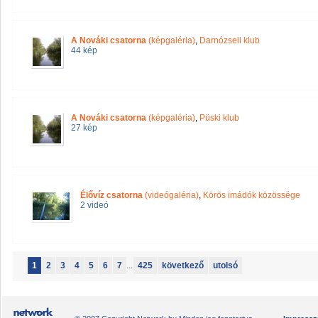
A Nováki csatorna
(képgaléria)
,
Darnózseli klub
44 kép
A Nováki csatorna
(képgaléria)
,
Püski klub
27 kép
Élővíz csatorna
(videógaléria)
,
Körös imádók közössége
2 videó
1
2
3
4
5
6
7
...
425
következő
utolsó