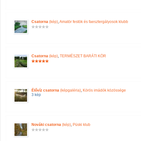
Csatorna
(kép)
,
Amatör festök és faesztergályosok klubb
Csatorna
(kép)
,
TERMÉSZET BARÁTI KÖR
Élővíz csatorna
(képgaléria)
,
Körös imádók közössége
3 kép
Nováki csatorna
(kép)
,
Püski klub