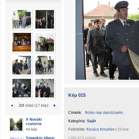
Kép 015
2/3
oldal (17 kép)
Címkék:
flróán nap darnózselin
A Nováki
Kategória:
Saját
csatorna
44 kép
Feltöltötte:
Kovács Krisztián
|
15 éve
Látta 624 ember.
Szigetköz állatai