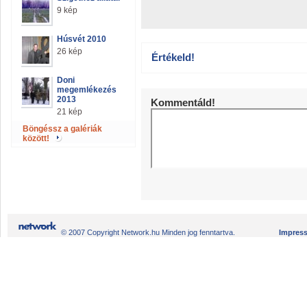
9 kép
Húsvét 2010
26 kép
Értékeld!
Doni
megemlékezés
2013
Kommentáld!
21 kép
Böngéssz a galériák
között!
© 2007 Copyright Network.hu Minden jog fenntartva.
Impres