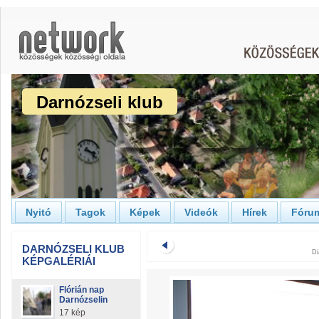
Darnózseli klub
Nyitó
Tagok
Képek
Videók
Hírek
Fóru
DARNÓZSELI KLUB
Di
KÉPGALÉRIÁI
Flórián nap
Darnózselin
17 kép